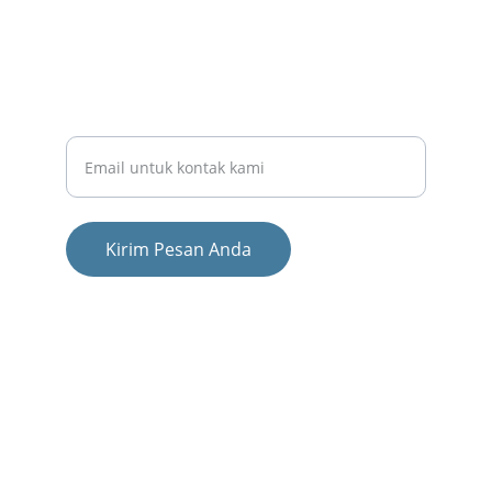
HUBUNGI KAMI
KONTAK KAMI
Masukkan alamat email Anda
Kirim Pesan Anda
© 2024. All rights reserved.