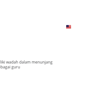
lasi (MS)
Kolaborasi (MS)
liki wadah dalam menunjang
ebagai guru