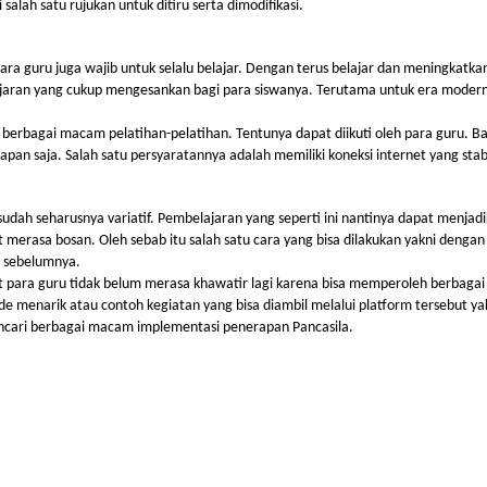
salah satu rujukan untuk ditiru serta dimodifikasi.
ra guru juga wajib untuk selalu belajar. Dengan terus belajar dan meningkatka
jaran yang cukup mengesankan bagi para siswanya. Terutama untuk era modern s
erbagai macam pelatihan-pelatihan. Tentunya dapat diikuti oleh para guru. B
pan saja. Salah satu persyaratannya adalah memiliki koneksi internet yang stabi
sudah seharusnya variatif. Pembelajaran yang seperti ini nantinya dapat menja
 merasa bosan. Oleh sebab itu salah satu cara yang bisa dilakukan yakni dengan
i sebelumnya.
t para guru tidak belum merasa khawatir lagi karena bisa memperoleh berbagai 
e menarik atau contoh kegiatan yang bisa diambil melalui platform tersebut ya
cari berbagai macam implementasi penerapan Pancasila.
ndation
cations