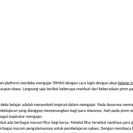
an platform merdeka mengajar (PMM) dengan cara login dengan akun 
belajar.i
 maupun siswa. Langsung saja berikut beberapa manfaat dari keberadaan pmm p
eka belajar adalah menambah inspirasi dalam mengajar. Pada dasarnya memang
belajaran yang dianggap menyenangkan bagi para siswanya. Nah pada pmm sen
agai inspirator mengajar.
but ada berbagai macam fitur bagi karya. Melalui fitur tersebut nantinya para g
erbagai macam pengalamannya untuk pembelajaran sukses. Dengan membaca 