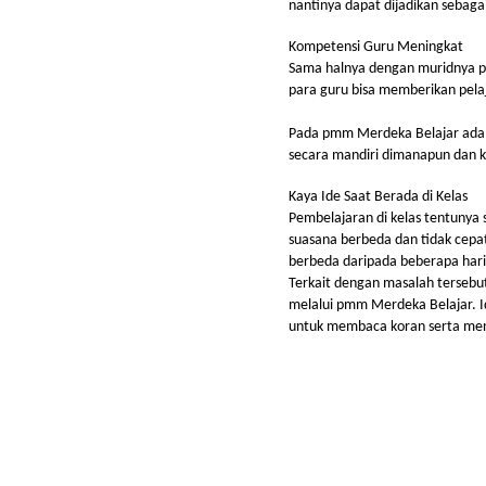
nantinya dapat dijadikan sebagai 
Kompetensi Guru Meningkat
Sama halnya dengan muridnya pa
para guru bisa memberikan pela
Pada pmm Merdeka Belajar ada b
secara mandiri dimanapun dan ka
Kaya Ide Saat Berada di Kelas
Pembelajaran di kelas tentunya 
suasana berbeda dan tidak cepat
berbeda daripada beberapa har
Terkait dengan masalah tersebu
melalui pmm Merdeka Belajar. Id
untuk membaca koran serta men
BATUBA Fou
Research & Publi