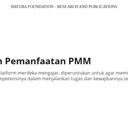
BATUBA FOUNDATION - RESEARCH AND PUBLICATIONS
ni & Berita (MS)
Profil (MS)
Program (MS)
Galeri (MS)
Re
n Pemanfaatan PMM
latform merdeka mengajar, diperuntukan untuk agar memi
mpetensinya dalam menjalankan tugas dan kewajibannya s