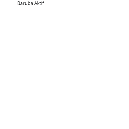
Baruba Aktif
Research & Publications
BATUBA Foundation
Mengembangkan 
potensi penelitian, 
publikasi, literasi digital, 
pengembangan media 
dan teknologi 
pembelajaran, 
Pengabdian kepada 