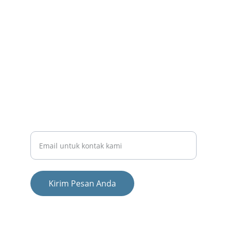
batubafound@gmail.com
Samarinda Kota, Jl. Danau Maninjau RT 14 
Samarinda Kaltim 75117
HUBUNGI KAMI
KONTAK KAMI
Masukkan alamat email Anda
Kirim Pesan Anda