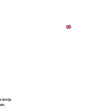
elasi (EN)
Kolaborasi (EN)
-kerja 
an, 