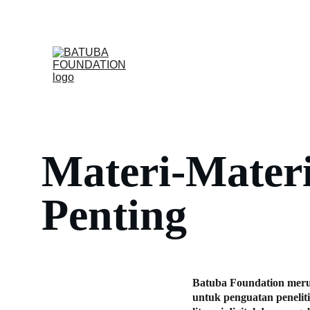
Be
Materi-Materi
Penting
Batuba Foundation 
meru
untuk penguatan 
peneli