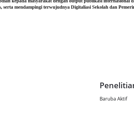
gabdian kepada masyarakat dengan output publikasi internasional d
as, serta mendampingi terwujudnya Digitaliasi Sekolah dan Pemeri
Peneliti
Baruba Aktif