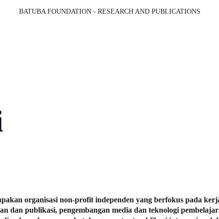
BATUBA FOUNDATION - RESEARCH AND PUBLICATIONS
randa (EN)
Opini
Profil (EN)
Program (EN)
Galeri (EN)
R
 
pakan organisasi non-profit independen yang berfokus pada kerja
tian dan publikasi, pengembangan media dan teknologi pembelajar